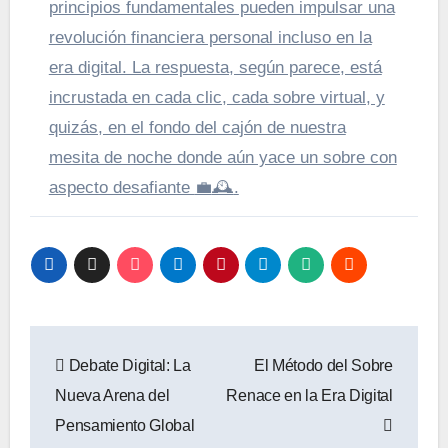
principios fundamentales pueden impulsar una
revolución financiera personal incluso en la
era digital. La respuesta, según parece, está
incrustada en cada clic, cada sobre virtual, y
quizás, en el fondo del cajón de nuestra
mesita de noche donde aún yace un sobre con
aspecto desafiante
💼
🕰️
.
Navegación
Debate Digital: La
El Método del Sobre
de
Nueva Arena del
Renace en la Era Digital
entradas
Pensamiento Global