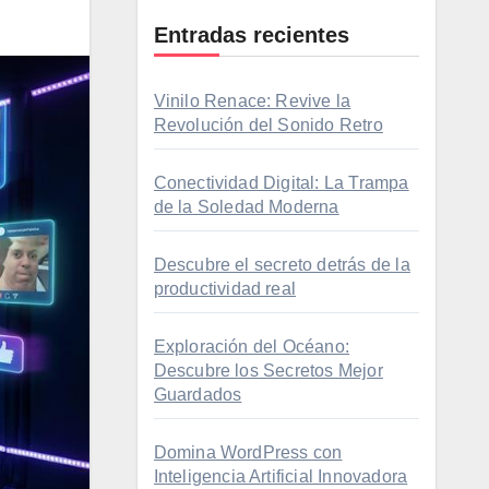
Entradas recientes
Vinilo Renace: Revive la
Revolución del Sonido Retro
Conectividad Digital: La Trampa
de la Soledad Moderna
Descubre el secreto detrás de la
productividad real
Exploración del Océano:
Descubre los Secretos Mejor
Guardados
Domina WordPress con
Inteligencia Artificial Innovadora