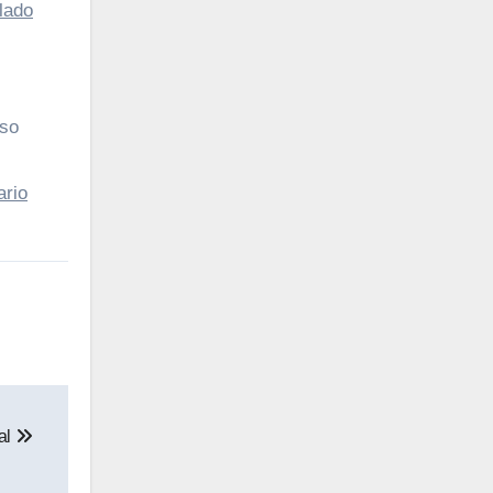
lado
rso
ario
al