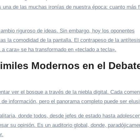
es una de las muchas ironías de nuestra época: cuanto más 
cambio riguroso de ideas. Sin embargo, hoy los oponentes
as la comodidad de la pantalla. El contrapeso de la antítesi
a a cara» se ha transformado en «teclado a tecla».
Similes Modernos en el Debat
ntar ver el bosque a través de la niebla digital. Cada comen
va de información, pero el panorama completo puede ser elusi
alitaria, donde todos, desde jefes de estado hasta adolesce
sar su opinión. Es un auditorio global, donde, paradójicame
r.