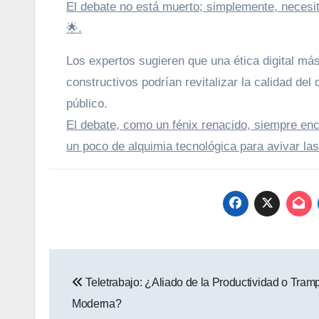
El debate no está muerto; simplemente, necesit
🌟.
Los expertos sugieren que una ética digital má
constructivos podrían revitalizar la calidad del 
público.
El debate, como un fénix renacido, siempre en
un poco de alquimia tecnológica para avivar la
Navegación
Teletrabajo: ¿Aliado de la Productividad o Tram
de
Moderna?