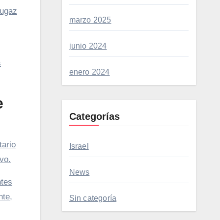
fugaz
marzo 2025
junio 2024
s
enero 2024
e
Categorías
tario
Israel
vo.
News
ntes
nte,
Sin categoría