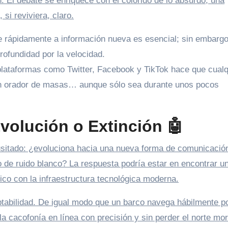
n. El debate se enriquece con el colorido de lo absurdo, una
si reviviera, claro.
e rápidamente a información nueva es esencial; sin embargo
rofundidad por la velocidad.
plataformas como Twitter, Facebook y TikTok hace que cualq
 un orador de masas… aunque sólo sea durante unos pocos
Evolución o Extinción 🤖
nusitado: ¿evoluciona hacia una nueva forma de comunicació
o de ruido blanco? La respuesta podría estar en encontrar u
sico con la infraestructura tecnológica moderna.
aptabilidad. De igual modo que un barco navega hábilmente p
 cacofonía en línea con precisión y sin perder el norte mor