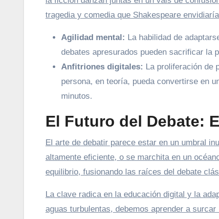
la ficción danzan juntas en un vals de confusió
tragedia y comedia que Shakespeare envidiaría, 
Agilidad mental:
La habilidad de adaptars
debates apresurados pueden sacrificar la p
Anfitriones digitales:
La proliferación de 
persona, en teoría, pueda convertirse en
minutos.
El Futuro del Debate: 
El arte de debatir parece estar en un umbral i
altamente eficiente, o se marchita en un océan
equilibrio, fusionando las raíces del debate clá
La clave radica en la educación digital y la ad
aguas turbulentas, debemos aprender a surcar la