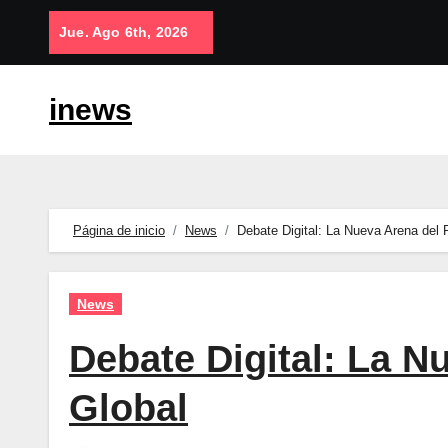
Saltar
Jue. Ago 6th, 2026
al
contenido
inews
Página de inicio
News
Debate Digital: La Nueva Arena del
News
Debate Digital: La 
Global