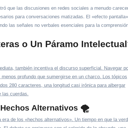
ntró que las discusiones en redes sociales a menudo carece
esarios para conversaciones matizadas. El «efecto pantalla»
ando las señales no verbales esenciales para la comprensió
eras o Un Páramo Intelectua
diata, también incentiva el discurso superficial. Navegar po
s menos profundo que sumergirse en un charco. Los tópicos
s 280 caracteres, una longitud casi irónica para albergar
e las cuerdas.
 Hechos Alternativos 🌪️
a era de los «hechos alternativos». Un tiempo en que la ver