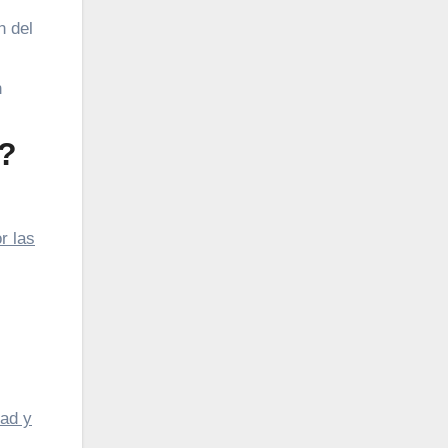
n del
n
l?
r las
dad y