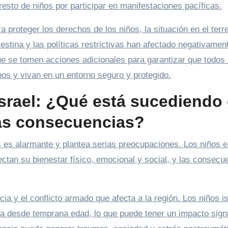
resto de niños por participar en manifestaciones pacíficas.
proteger los derechos de los niños, la situación en el terr
lestina y las políticas restrictivas han afectado negativament
ue se tomen acciones adicionales para garantizar que todos 
hos y vivan en un entorno seguro y protegido.
Israel: ¿Qué está sucediendo
las consecuencias?
os es alarmante y plantea serias preocupaciones. Los niños e
ctan su bienestar físico, emocional y social, y las consecu
ia y el conflicto armado que afecta a la región. Los niños i
ra desde temprana edad, lo que puede tener un impacto signi