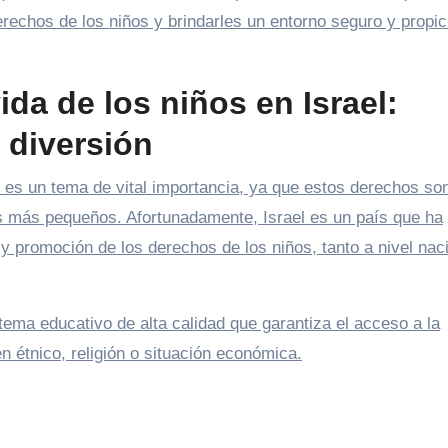
rechos de los niños y brindarles un entorno seguro y propic
ida de los niños en Israel:
 diversión
l es un tema de vital importancia, ya que estos derechos so
os más pequeños. Afortunadamente, Israel es un país que ha
 promoción de los derechos de los niños, tanto a nivel nac
tema educativo de alta calidad que garantiza el acceso a la
n étnico, religión o situación económica.