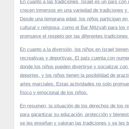
En cuanto a las tradiciones, Israel es un país con u
crecen inmersos en una variedad de tradiciones y 
Desde una temprana edad, los niños participan en 
cultural y religiosa, como el Bar Mitzvah para los
promueve el respeto por las diferentes tradiciones
En cuanto a la diversión, los niños en Israel tiene
recreativas y deportivas. El país cuenta con nume
donde los niños pueden divertirse y socializar con
deportes, y los niños tienen la posibilidad de pract
artes marciales. Estas actividades no solo promuev
físico y emocional de los niños.
En resumen, la situación de los derechos de los n
para garantizar su educación, protección y bienest
se les enseñan y valoran las tradiciones y se les b