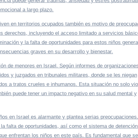
olencia puede generar traumas, ansiedad y estrés postraumát
emocional a largo plazo.
viven en territorios ocupados también es motivo de preocupa
us derechos, incluyendo el acceso limitado a servicios bási
minación y la falta de oportunidades para estos niños gener
nsecuencias graves en su desarrollo y bienestar.
ión de menores en Israel. Según informes de organizacione
dos y juzgados en tribunales militares, donde se les niegan
os a tratos crueles e inhumanos. Esta situación no solo vio
mbién puede tener un impacto negativo en su salud mental y
iños en Israel es alarmante y plantea serias preocupaciones
y la falta de oportunidades, así como el sistema de detención
que enfrentan los niños en este país. Es fundamental que s