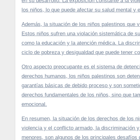
en su desarrollo. La exposición constante a la vi
los niños, lo que puede afectar su salud mental y 
Además, la situación de los niños palestinos que 
Estos niños sufren una violación sistemática de s
como la educación y la atención médica. La discri
ciclo de pobreza y desigualdad que puede tener co
Otro aspecto preocupante es el sistema de detenc
derechos humanos, los niños palestinos son deteni
garantías básicas de debido proceso y son sometid
derechos fundamentales de los niños, sino que ta
emocional.
En resumen, la situación de los derechos de los n
violencia y el conflicto armado, la discriminación 
menores, son algunos de los principales desafíos 