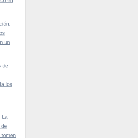
ico en
ción.
cos
an un
s de
la los
. La
 de
e tomen