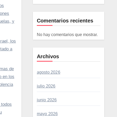
os
iones
Comentarios recientes
uelas, y
No hay comentarios que mostrar.
rael, los
itado a
Archivos
ormas de
agosto 2026
o en los
olencia
julio 2026
junio 2026
 todos
u
mayo 2026