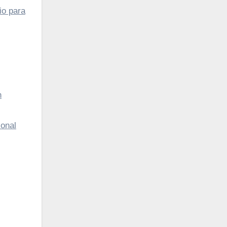
io para
n
ional