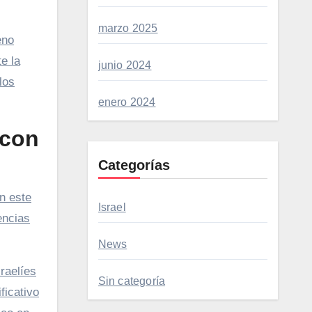
marzo 2025
eno
e la
junio 2024
los
enero 2024
 con
Categorías
n este
Israel
encias
News
sraelíes
Sin categoría
ficativo