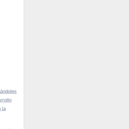
dándoles
rrollo
 la