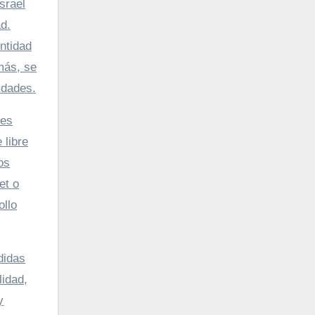
Israel
d.
ntidad
más, se
idades.
des
 libre
os
et o
ollo
didas
lidad,
y