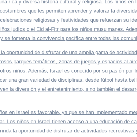
na rica y diversa historia cultural y religiosa. Los niños en 
costumbres que les permiten aprender y valorar la diversida
celebraciones religiosas y festividades que refuerzan su ide
 niños judíos o el Eid al-Fitr para los niños musulmanes. Ade
 y se fomenta la convivencia pacífica entre todas las comun
n la oportunidad de disfrutar de una amplia gama de activida
rosos parques temáticos, zonas de juegos y espacios al aire
 otros niños. Además, Israel es conocido por su pasión por l
icar una gran variedad de disciplinas, desde fútbol hasta ball
en la diversión y el entretenimiento, sino también el desarr
iños en Israel es favorable, ya que se han implementado me
ar. Los niños en Israel tienen acceso a una educación de ca
rinda la oportunidad de disfrutar de actividades recreativas 