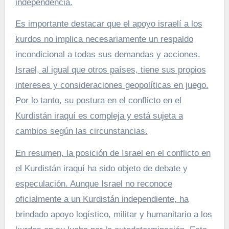
independencia.
Es importante destacar que el apoyo israelí a los
kurdos no implica necesariamente un respaldo
incondicional a todas sus demandas y acciones.
Israel, al igual que otros países, tiene sus propios
intereses y consideraciones geopolíticas en juego.
Por lo tanto, su postura en el conflicto en el
Kurdistán iraquí es compleja y está sujeta a
cambios según las circunstancias.
En resumen, la posición de Israel en el conflicto en
el Kurdistán iraquí ha sido objeto de debate y
especulación. Aunque Israel no reconoce
oficialmente a un Kurdistán independiente, ha
brindado apoyo logístico, militar y humanitario a los