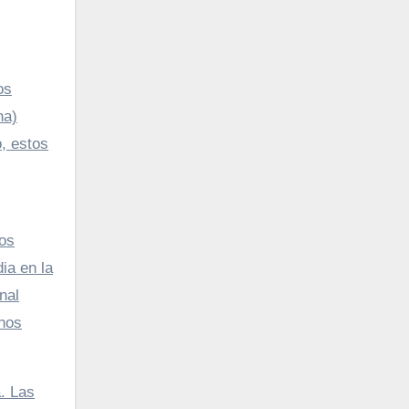
os
na)
, estos
Los
ia en la
nal
chos
a. Las