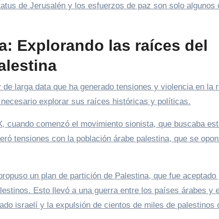
estatus de Jerusalén y los esfuerzos de paz son solo algunos 
: Explorando las raíces del
alestina
y de larga data que ha generado tensiones y violencia en la 
necesario explorar sus raíces históricas y políticas.
 XIX, cuando comenzó el movimiento sionista, que buscaba es
neró tensiones con la población árabe palestina, que se opon
ropuso un plan de partición de Palestina, que fue aceptado 
lestinos. Esto llevó a una guerra entre los países árabes y 
tado israelí y la expulsión de cientos de miles de palestinos