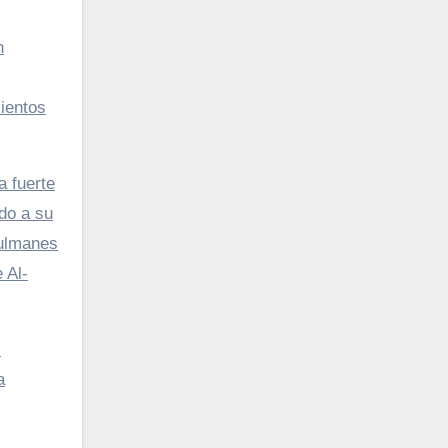
n
ientos
a fuerte
ido a su
sulmanes
 Al-
s
a