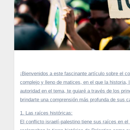
¡Bienvenidos a este fascinante artículo sobre el co
complejo y lleno de matices, en el que la historia, 
autoridad en el tema, te guiaré a través de los prin
brindarte una comprensión más profunda de sus c
1. Las raíces históricas:
El conflicto israelí-palestino tiene sus raíces en e