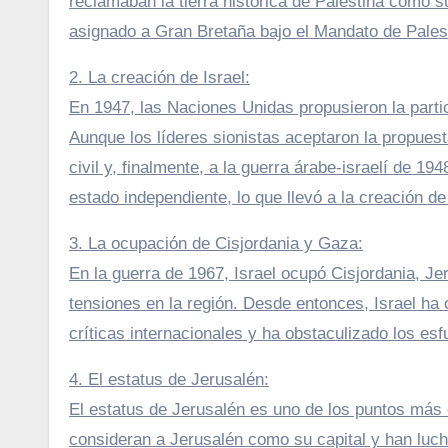
reclamaban la tierra histórica de Palestina como su
asignado a Gran Bretaña bajo el Mandato de Palest
2. La creación de Israel:
En 1947, las Naciones Unidas propusieron la parti
Aunque los líderes sionistas aceptaron la propuest
civil y, finalmente, a la guerra árabe-israelí de 1
estado independiente, lo que llevó a la creación d
3. La ocupación de Cisjordania y Gaza:
En la guerra de 1967, Israel ocupó Cisjordania, J
tensiones en la región. Desde entonces, Israel ha 
críticas internacionales y ha obstaculizado los es
4. El estatus de Jerusalén:
El estatus de Jerusalén es uno de los puntos más c
consideran a Jerusalén como su capital y han luch