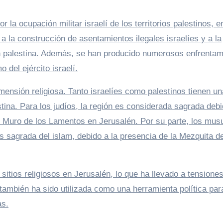
 la ocupación militar israelí de los territorios palestinos, e
 a la construcción de asentamientos ilegales israelíes y a la
n palestina. Además, se han producido numerosos enfrentam
 del ejército israelí.
mensión religiosa. Tanto israelíes como palestinos tienen un
estina. Para los judíos, la región es considerada sagrada deb
del Muro de los Lamentos en Jerusalén. Por su parte, los mu
 sagrada del islam, debido a la presencia de la Mezquita de
tios religiosos en Jerusalén, lo que ha llevado a tensione
también ha sido utilizada como una herramienta política par
as.