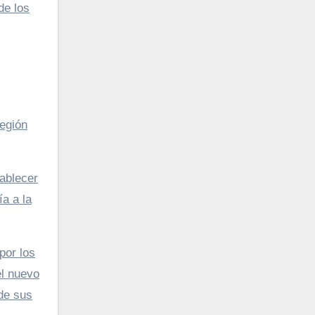
de los
región
tablecer
ía a la
por los
el nuevo
 de sus