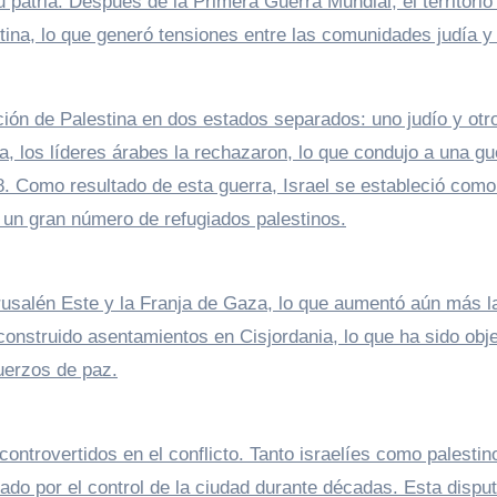
 patria. Después de la Primera Guerra Mundial, el territorio
ina, lo que generó tensiones entre las comunidades judía y
ción de Palestina en dos estados separados: uno judío y otr
a, los líderes árabes la rechazaron, lo que condujo a una gu
948. Como resultado de esta guerra, Israel se estableció como
e un gran número de refugiados palestinos.
erusalén Este y la Franja de Gaza, lo que aumentó aún más l
construido asentamientos en Cisjordania, lo que ha sido obj
fuerzos de paz.
ontrovertidos en el conflicto. Tanto israelíes como palestin
ado por el control de la ciudad durante décadas. Esta dispu