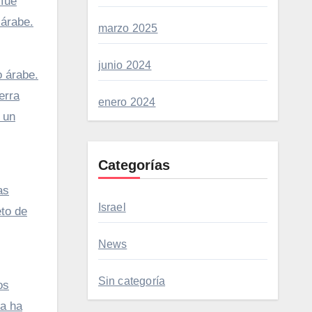
 fue
 árabe.
marzo 2025
junio 2024
o árabe.
erra
enero 2024
 un
Categorías
as
Israel
eto de
News
Sin categoría
os
ta ha