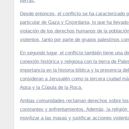
tierras.
Desde entonces, el conflicto se ha caracterizado por
particular de Gaza y Cisjordania, lo que ha llevado
violación de los derechos humanos de la població
violentos, tanto por parte de grupos palestinos como
En segundo lugar, el conflicto también tiene una di
conexión histórica y religiosa con la tierra de Pal
importancia en la historia bíblica y la presencia 
consideran a Jerusalén como la tercera ciudad más
Aqsa y la Cúpula de la Roca.
Ambas comunidades reclaman derechos sobre los si
constantes y enfrentamientos. Además, la religión 
movilizar a las masas y justificar acciones violent