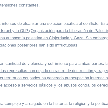
 tensiones constantes.
 intentos de alcanzar una solución pacífica al conflicto. Est
Israel y la OLP (Organización para la Liberación de Palesti
na autonomía palestina en Cisjordania y Gaza. Sin embargo
iaciones posteriores han sido infructuosas.
gran cantidad de violencia y sufrimiento para ambas partes. 
 las represalias han dejado un rastro de destrucción y traged
los territorios ocupados ha generado preocupación internacio
 de acceso a servicios básicos y los abusos contra los dere
 complejo y arraigado en la historia, la religión y la polític